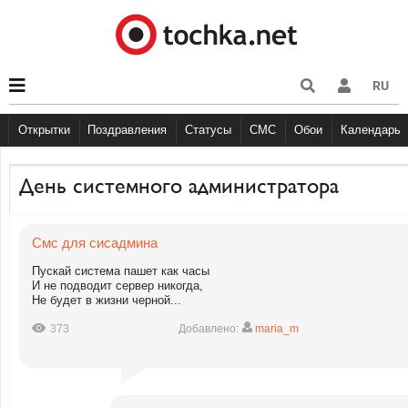
RU
Открытки
Поздравления
Статусы
СМС
Обои
Календарь
С Днем рождения
С Днем рождения
Большие праздники
Другое
Большие праздники
С Днём Рождения
Прикольные
События
Музыка
Грустные
Cобытия
Религи
Живо
Бол
День системного администратора
Смс для сисадмина
Пускай система пашет как часы
И не подводит сервер никогда,
Не будет в жизни черной...
373
Добавлено:
maria_m