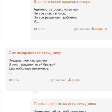
Для системного администратора
Администраторов системных
Не все знают в лицо,
Но все решат они проблемы,
И...
433
Добавлено:
maria_m
Смс поздравление сисадмину
Поздравляем сисадмина
В этот праздник, всей братвой
Ешь побольше витаминов,
...
426
Добавлено:
Bucka
Прикольное смс на день сисадмина
Поменьше работы, побольше пива,