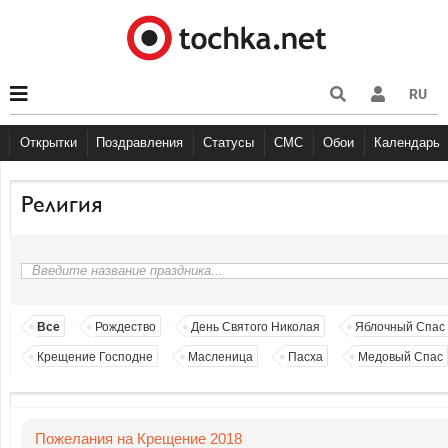
RU
Открытки
Поздравления
Статусы
СМС
Обои
Календарь
С Днем рождения
С Днем рождения
Большие праздники
Другое
Большие праздники
С Днём Рождения
Прикольные
События
Музыка
Грустные
Cобытия
Религи
Живо
Бол
Религия
Все
Рождество
День Святого Николая
Яблочный Спас
Крещение Господне
Масленица
Пасха
Медовый Спас
Пожелания на Крещение 2018